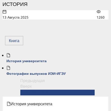
ИСТОРИЯ
13 Августа 2025
1260
Книга
История университета
Фотографии выпусков ИЭИ-ИГЭУ
Предыдущая
ПЕРЕКРЁСТНЫЕ
Вверх
ССЫЛКИ
История университета →
КНИГИ
История университета