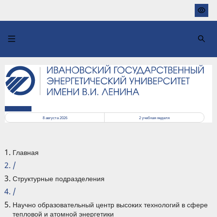
Перейти
к
основному
содержанию
РАСПИСАНИЕ
8 августа 2026
2
учебная неделя
Главная
/
Структурные подразделения
/
Научно образовательный центр высоких технологий в сфере
тепловой и атомной энергетики