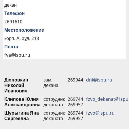
декан
Телефон
2691610
Местоположение
корп. А, ауд. 213
Почта
fva@ispu.ru
Дюповкин
зам.
269944
dni@ispu.ru
Николай
декана
Иванович
Клипова Юлия
сотрудник
269744
fzvo_dekanat@ispu
Александровна
деканата
269957
Шурыгина Яна
сотрудник
269744
fzvo@ispu.ru
Сергеевна
деканата
269957