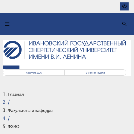
Перейти
к
основному
содержанию
РАСПИСАНИЕ
6 августа 2026
2
учебная неделя
Главная
/
Факультеты и кафедры
/
ФЗВО