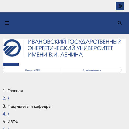
Перейти
к
основному
содержанию
РАСПИСАНИЕ
8 августа 2026
2
учебная неделя
Главная
/
Факультеты и кафедры
/
ИВТФ