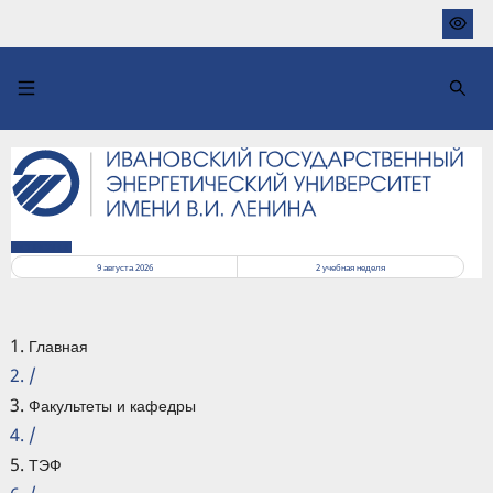
Перейти
к
основному
содержанию
РАСПИСАНИЕ
9 августа 2026
2
учебная неделя
Главная
/
Факультеты и кафедры
/
ТЭФ