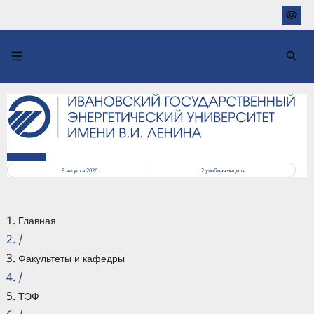
Перейти
к
основному
содержанию
РАСПИСАНИЕ
9 августа 2026
2
учебная неделя
Главная
/
Факультеты и кафедры
/
ТЭФ